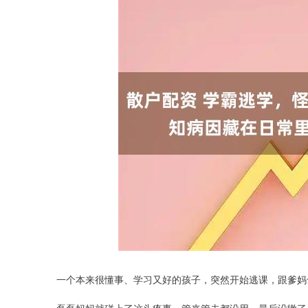
一个本来很懂事、学习又好的孩子，突然开始逃课，跟爹妈
深证成指
14311.01
.68
1.02%
200.89
1