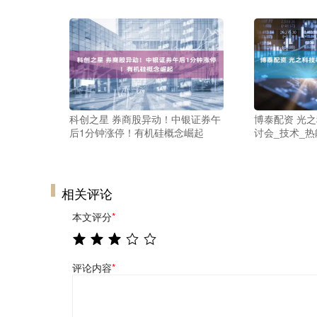
科创之星 券商股异动！中银证券午
博泰配资 光
后1分钟涨停！有机硅概念崛起
讨会_技术_热
相关评论
本文评分
*
评论内容
*