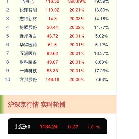
1
N展芯
116.52
396.89%
79.39%
2
锐翔智能
110.02
20.21%
16.80%
3
志特新材
14.8
20.03%
14.18%
4
博腾股份
20.44
20.02%
14.77%
5
近岸蛋白
46.72
20.01%
5.62%
6
毕得医药
61.6
20.01%
6.12%
7
五洲医疗
83.62
20.01%
18.37%
8
耐科装备
49.67
20.01%
6.83%
9
一博科技
53.33
20.01%
17.26%
10
方邦股份
146.16
20.00%
7.68%
沪深京行情 实时轮播
北证50
1134.24
创
11.37
1.01%