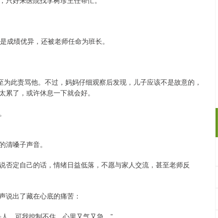
，只好来医院找李树珍主任帮忙。
也是成绩优异，还被老师任命为班长。
甚至为此责骂他。不过，妈妈仔细观察后发现，儿子应该不是故意的，
太累了，或许休息一下就会好。
。
的清嗓子声音。
说否定自己的话，情绪日益低落，不愿与家人交流，甚至老师反
声说出了藏在心底的痛苦：
丢人，可我控制不住，心里又气又急。”