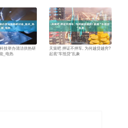
之科技举办清洁供热研
天策吧 押证不押车, 为何越贷越穷?
能_电热
起底“车抵贷”乱象