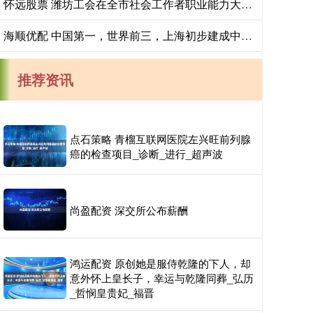
怀远股票 潍坊工会在全市社会工作者职业能力大赛斩获佳绩
海顺优配 中国第一，世界前三，上海初步建成中国特色海洋强国建设引领区
推荐资讯
点石策略 青榴互联网医院左兴旺前列腺
癌的检查项目_诊断_进行_超声波
尚盈配资 深交所公布薪酬
鸿运配资 原创她是服侍乾隆的下人，却
意外怀上皇长子，幸运与乾隆同葬_弘历
_哲悯皇贵妃_福晋