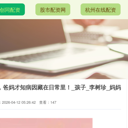
创同配资
股市配资网
杭州在线配资
，爸妈才知病因藏在日常里！_孩子_李树珍_妈妈
026-04-12 05:26:42
查看：147