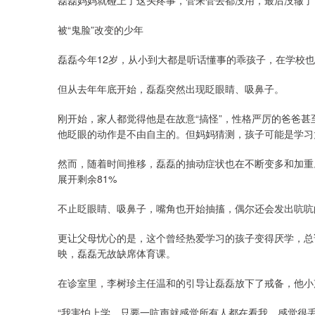
磊磊妈妈就碰上了这头疼事，管来管去都没用，最后没辙了
被“鬼脸”改变的少年
磊磊今年12岁，从小到大都是听话懂事的乖孩子，在学校
但从去年年底开始，磊磊突然出现眨眼睛、吸鼻子。
刚开始，家人都觉得他是在故意“搞怪”，性格严厉的爸爸
他眨眼的动作是不由自主的。但妈妈猜测，孩子可能是学习
然而，随着时间推移，磊磊的抽动症状也在不断变多和加重
展开剩余81%
不止眨眼睛、吸鼻子，嘴角也开始抽搐，偶尔还会发出吭吭
更让父母忧心的是，这个曾经热爱学习的孩子变得厌学，总
映，磊磊无故缺席体育课。
在诊室里，李树珍主任温和的引导让磊磊放下了戒备，他小
“我害怕上学，只要一吭声就感觉所有人都在看我，感觉很