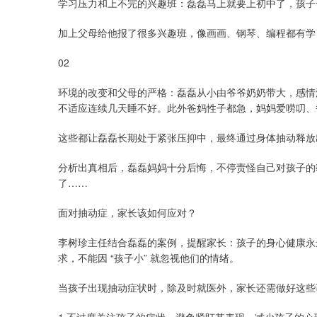
学习压力和上不完的兴趣班：磊磊马上就要上初中了，孩子
加上父母给他报了很多兴趣班，像画画、钢琴、编程都有学
02
环境的改变和父母的严格：磊磊从小由爷爷奶奶带大，感情深
不适应连续几天睡不好。此外爸妈性子都急，妈妈爱唠叨、爸爸
这些都让磊磊长期处于紧张压抑中，最终通过身体抽动释放
分析出真相后，磊磊妈妈十分后悔，不停责怪自己对孩子的
了……
面对抽动症，家长该如何应对？
李树珍主任结合磊磊的案例，提醒家长：孩子的身心健康永
求，不能因 “孩子小” 就忽视他们的情绪。
当孩子出现抽动症状时，除及时就医外，家长还需做好这些