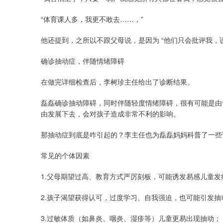
“体育课人多，我更不敢去……，”
他还提到，之所以不跟父母说，是因为 “他们只会批评我，
确诊抽动症，伴随情绪障碍
在做完详细检查后，李树珍主任给出了诊断结果。
磊磊确诊抽动障碍，同时伴随轻度情绪障碍，很有可能是由
由发展下去，会对孩子造成非常不利的影响。
那抽动症到底是咋引起的？李主任也为磊磊妈妈科普了一些
常见的个体因素
1.父母期望过高、教育方式严厉刻板，可能诱发易感儿童发
2.孩子渴望获得认可，过度学习、自我强迫，也可能引发抽
3.过敏体质（如鼻炎、咽炎、湿疹等）儿童更易出现抽动；