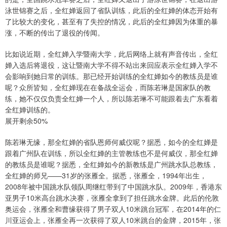
泳世锦赛之后，全红婵返回了省队训练，此后的全红婵的体态开始有
了比较大的变化，甚至有了失控的情况，此后的全红婵因为体重的暴
涨，不断的传出了退役的传闻。
比如说近期，全红婵入学暨南大学，此后网络上就有声音传出，全红
婵入选后将退役，这让暨南大学不得不站出来回应表示全红婵入学不
会影响到她日常的训练。那已经开始训练的全红婵如今的教练员是谁
呢？众所皆知，全红婵现在在备战全运会，而陈若琳是国家队的教
练，她不仅仅负责全红婵一个人，所以陈若琳不可能跟着去广东看着
全红婵训练的。
展开剩余50%
陈若琳无缘，那全红婵的省队恩师何威仪呢？据悉，如今的全红婵是
跟着广州队在训练，所以全红婵的主管教练也不是何威仪，那全红婵
的教练员是谁呢？据悉，全红婵如今的新教练是广州跳水队总教练，
全红婵的师兄——31岁的张雁全。据悉，张雁全，1994年出生，
2008年被中国跳水队领队周继红带到了中国跳水队。2009年，香港东
亚男子10米高台跳水决赛，张雁全拿到了担任跳水金牌。此后的伦敦
奥运会，张雁全和曹缘获得了男子双人10米跳台冠军，在2014年的仁
川亚运会上，张雁全再一次获得了双人10米跳台的金牌，2015年，张