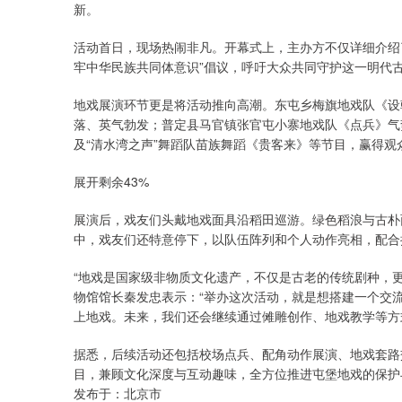
新。
活动首日，现场热闹非凡。开幕式上，主办方不仅详细介绍
牢中华民族共同体意识”倡议，呼吁大众共同守护这一明代
地戏展演环节更是将活动推向高潮。东屯乡梅旗地戏队《设
落、英气勃发；普定县马官镇张官屯小寨地戏队《点兵》气
及“清水湾之声”舞蹈队苗族舞蹈《贵客来》等节目，赢得观
展开剩余43%
展演后，戏友们头戴地戏面具沿稻田巡游。绿色稻浪与古朴
中，戏友们还特意停下，以队伍阵列和个人动作亮相，配合
“地戏是国家级非物质文化遗产，不仅是古老的传统剧种，
物馆馆长秦发忠表示：“举办这次活动，就是想搭建一个交
上地戏。未来，我们还会继续通过傩雕创作、地戏教学等方
据悉，后续活动还包括校场点兵、配角动作展演、地戏套路
深证成指
14311.01
.68
1.02%
200.89
1
目，兼顾文化深度与互动趣味，全方位推进屯堡地戏的保护
发布于：北京市