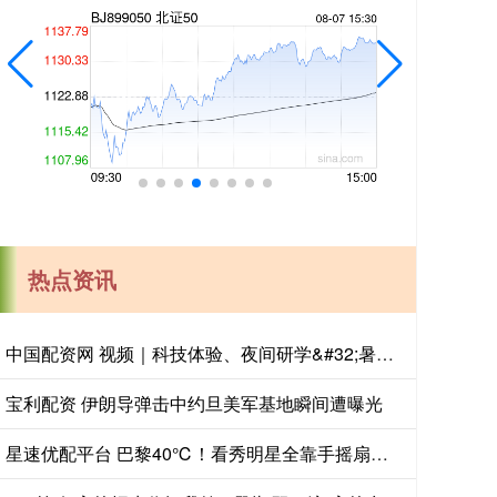
热点资讯
中国配资网 视频｜科技体验、夜间研学&#32;暑期文旅花样上新
宝利配资 伊朗导弹击中约旦美军基地瞬间遭曝光
星速优配平台 巴黎40℃！看秀明星全靠手摇扇子硬扛，陈星旭蹭空调抱冰块