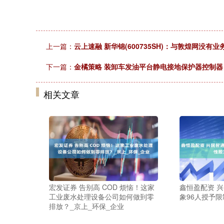
上一篇：
云上速融 新华锦(600735SH)：与敦煌网没有业
下一篇：
金橘策略 装卸车发油平台静电接地保护器控制器
相关文章
宏发证券 告别高 COD 烦恼！这家
鑫恒盈配资 
工业废水处理设备公司如何做到零
象96人授予限
排放？_京上_环保_企业