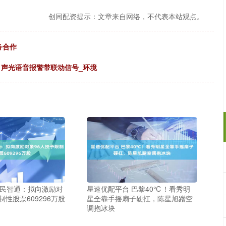
创同配资提示：文章来自网络，不代表本站观点。
务合作
 声光语音报警带联动信号_环境
兴民智通：拟向激励对
星速优配平台 巴黎40℃！看秀明
制性股票609296万股
星全靠手摇扇子硬扛，陈星旭蹭空
调抱冰块