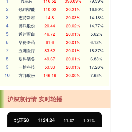
1
N展芯
116.52
396.89%
79.39%
2
锐翔智能
110.02
20.21%
16.80%
3
志特新材
14.8
20.03%
14.18%
4
博腾股份
20.44
20.02%
14.77%
5
近岸蛋白
46.72
20.01%
5.62%
6
毕得医药
61.6
20.01%
6.12%
7
五洲医疗
83.62
20.01%
18.37%
8
耐科装备
49.67
20.01%
6.83%
9
一博科技
53.33
20.01%
17.26%
10
方邦股份
146.16
20.00%
7.68%
沪深京行情 实时轮播
北证50
1134.24
创
11.37
1.01%