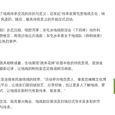
了地戏传承交流的目的与意义，还发起“传承发展屯堡地戏文化，铸
古风遗韵。随后，极具传统意义的开箱仪式启动。
朝》步态沉稳、唱腔浑厚；东屯乡地戏联谊会《下四将》动作利
势恢宏，再现沙场点兵场面；东屯乡本寨女子地戏队《薛刚保唐》
众热烈掌声。
面具相映成趣，生动展现“跳米花神”祈愿丰收的传统意境。巡游途
摄影记录，让地戏的刚劲姿态定格成鲜活画面。
更是连接各民族情感的纽带。”活动举办地负责人、秦发忠傩雕文化博
流平台，让戏友们能切磋技艺、分享经验，也让更多人了解地戏、爱
式，让地戏在新时代有新传承、新发展。”
交流、面具篝火晚会、地戏剧目展演及扫场仪式等丰富多彩的节
沪深300
4694.44
.42%
43.13
0.93%
与传承。