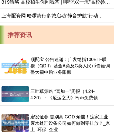
319策略 高校招生你问我答 | 哪些“双一流”高校参与扩招？重点投向哪些领域？
上海配资网 哈啰骑行多城启动“静音护航”行动，全力守护2026年高考
推荐资讯
顺配宝 公告速递：广发纳指100ETF联
接（QDII）基金A类及C类人民币份额调
整大额申购业务限额
三叶草策略 “喜加一”周报（4.24-
4.30）：《厄运之刃》Epic免费领
宏发证券 告别高 COD 烦恼！这家工业
废水处理设备公司如何做到零排放？_京
上_环保_企业