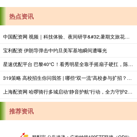
热点资讯
中国配资网 视频｜科技体验、夜间研学&#32;暑期文旅花样上新
宝利配资 伊朗导弹击中约旦美军基地瞬间遭曝光
星速优配平台 巴黎40℃！看秀明星全靠手摇扇子硬扛，陈星旭蹭空调抱冰块
319策略 高校招生你问我答 | 哪些“双一流”高校参与扩招？重点投向哪些领域？
上海配资网 哈啰骑行多城启动“静音护航”行动，全力守护2026年高考
推荐资讯
顺配宝 公告速递：广发纳指100ETF联接（QDII）