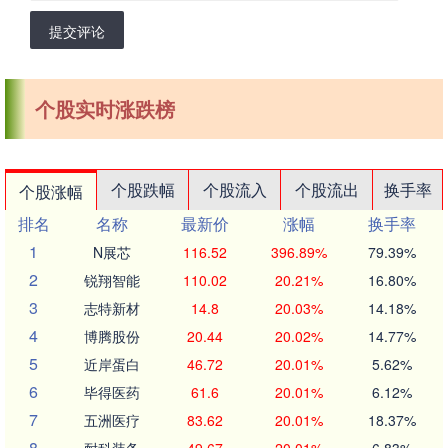
提交评论
个股实时涨跌榜
个股跌幅
个股流入
个股流出
换手率
个股涨幅
排名
名称
最新价
涨幅
换手率
1
N展芯
116.52
396.89%
79.39%
2
锐翔智能
110.02
20.21%
16.80%
3
志特新材
14.8
20.03%
14.18%
4
博腾股份
20.44
20.02%
14.77%
5
近岸蛋白
46.72
20.01%
5.62%
6
毕得医药
61.6
20.01%
6.12%
7
五洲医疗
83.62
20.01%
18.37%
8
耐科装备
49.67
20.01%
6.83%