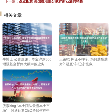
下一篇：
盈亚配资 美国批准部分俄罗斯石油的销售
相关文章
牛博士 公告速递：华宝沪深300
天策吧 押证不押车, 为何越贷越
增强基金暂停大额申购业务
穷? 起底“车抵贷”乱象
股票king “本土团队最懂本土市
场”，阿迪达斯CEO谈如何在中