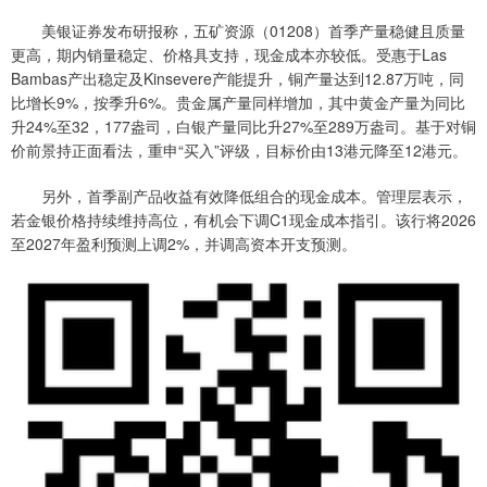
美银证券发布研报称，五矿资源（01208）首季产量稳健且质量
更高，期内销量稳定、价格具支持，现金成本亦较低。受惠于Las
Bambas产出稳定及Kinsevere产能提升，铜产量达到12.87万吨，同
比增长9%，按季升6%。贵金属产量同样增加，其中黄金产量为同比
升24%至32，177盎司，白银产量同比升27%至289万盎司。基于对铜
价前景持正面看法，重申“买入”评级，目标价由13港元降至12港元。
另外，首季副产品收益有效降低组合的现金成本。管理层表示，
若金银价格持续维持高位，有机会下调C1现金成本指引。该行将2026
至2027年盈利预测上调2%，并调高资本开支预测。