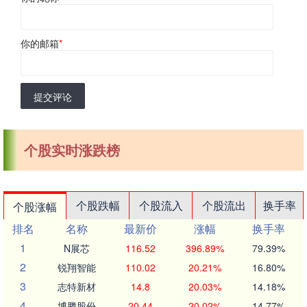
你的邮箱
*
提交评论
个股实时涨跌榜
个股跌幅
个股流入
个股流出
换手率
个股涨幅
排名
名称
最新价
涨幅
换手率
1
N展芯
116.52
396.89%
79.39%
2
锐翔智能
110.02
20.21%
16.80%
3
志特新材
14.8
20.03%
14.18%
4
博腾股份
20.44
20.02%
14.77%