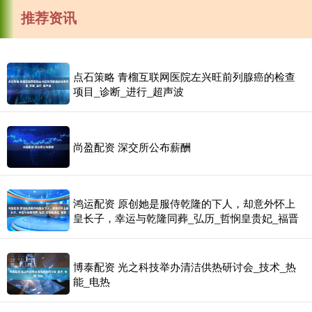
推荐资讯
点石策略 青榴互联网医院左兴旺前列腺癌的检查
项目_诊断_进行_超声波
尚盈配资 深交所公布薪酬
鸿运配资 原创她是服侍乾隆的下人，却意外怀上
皇长子，幸运与乾隆同葬_弘历_哲悯皇贵妃_福晋
博泰配资 光之科技举办清洁供热研讨会_技术_热
能_电热