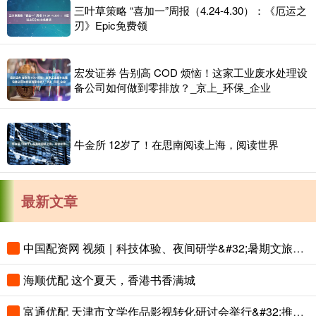
三叶草策略 “喜加一”周报（4.24-4.30）：《厄运之
刃》Epic免费领
宏发证券 告别高 COD 烦恼！这家工业废水处理设
备公司如何做到零排放？_京上_环保_企业
牛金所 12岁了！在思南阅读上海，阅读世界
最新文章
中国配资网 视频｜科技体验、夜间研学&#32;暑期文旅花样上新
海顺优配 这个夏天，香港书香满城
富通优配 天津市文学作品影视转化研讨会举行&#32;推动津派文学从“纸间”到“屏间”