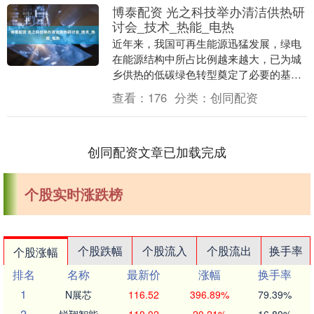
博泰配资 光之科技举办清洁供热研
讨会_技术_热能_电热
近年来，我国可再生能源迅猛发展，绿电
在能源结构中所占比例越来越大，已为城
乡供热的低碳绿色转型奠定了必要的基
础，为研制清洁供热技术的发展方向，光
查看：
176
分类：
创同配资
之科技公司举办了研....
创同配资文章已加载完成
个股实时涨跌榜
个股跌幅
个股流入
个股流出
换手率
个股涨幅
排名
名称
最新价
涨幅
换手率
1
N展芯
116.52
396.89%
79.39%
2