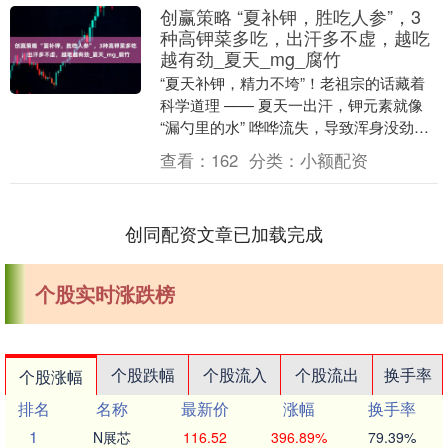
创赢策略 “夏补钾，胜吃人参”，3
种高钾菜多吃，出汗多不虚，越吃
越有劲_夏天_mg_腐竹
“夏天补钾，精力不垮”！老祖宗的话藏着
科学道理 —— 夏天一出汗，钾元素就像
“漏勺里的水” 哗哗流失，导致浑身没劲、
腿抽筋、头晕眼花。其实补钾不用吃补
查看：
162
分类：
小额配资
品，餐桌....
创同配资文章已加载完成
个股实时涨跌榜
个股跌幅
个股流入
个股流出
换手率
个股涨幅
排名
名称
最新价
涨幅
换手率
1
N展芯
116.52
396.89%
79.39%