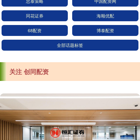
忠泰策略
中国配资网
同花证券
海顺优配
68配资
博泰配资
全部话题标签
关注 创同配资