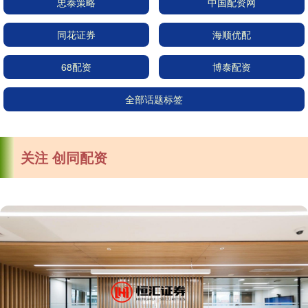
忠泰策略
中国配资网
同花证券
海顺优配
68配资
博泰配资
全部话题标签
关注 创同配资