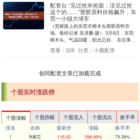
配资台 “见过抢米抢面，没见过抢
这个的……”塑胶原料价格飙升，东
莞一小镇大堵车
（莞樟路上的东莞市樟木头塑胶原料市
场。每经记者 吴泽鹏 摄） 3月9日，东莞
樟木头。气温回暖，阳光正好。 在百果洞
社区的莞樟路上，双向六车道的路面畅通
查看：
228
分类：
小额配资
无阻，不时....
创同配资文章已加载完成
个股实时涨跌榜
个股跌幅
个股流入
个股流出
换手率
个股涨幅
排名
名称
最新价
涨幅
换手率
1
N展芯
116.52
396.89%
79.39%