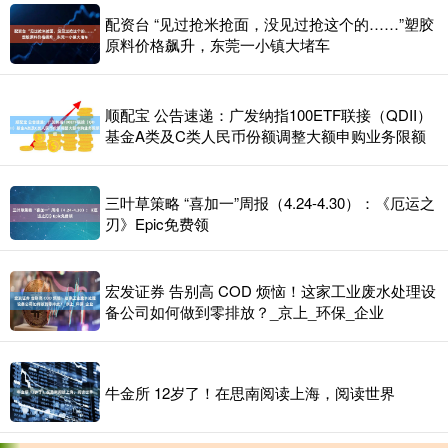
配资台 “见过抢米抢面，没见过抢这个的……”塑胶
原料价格飙升，东莞一小镇大堵车
顺配宝 公告速递：广发纳指100ETF联接（QDII）
基金A类及C类人民币份额调整大额申购业务限额
三叶草策略 “喜加一”周报（4.24-4.30）：《厄运之
刃》Epic免费领
宏发证券 告别高 COD 烦恼！这家工业废水处理设
备公司如何做到零排放？_京上_环保_企业
牛金所 12岁了！在思南阅读上海，阅读世界