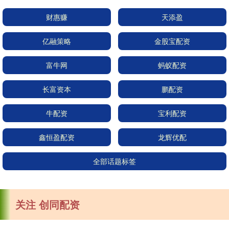
财惠赚
天添盈
亿融策略
金股宝配资
富牛网
蚂蚁配资
长富资本
鹏配资
牛配资
宝利配资
鑫恒盈配资
龙辉优配
全部话题标签
关注 创同配资