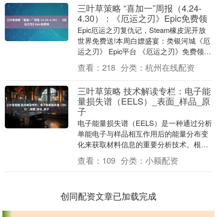
三叶草策略 “喜加一”周报（4.24-
4.30）：《厄运之刃》Epic免费领
Epic厄运之刃复仇记，Steam橡皮泥开放
世界免费送!本周白嫖盛宴：类银河城《厄
运之刃》 Epic平台 《厄运之刃》免费领取
《打字战斗机》免费领取(截止至4....
查看：
218
分类：
杭州在线配资
三叶草策略 技术解读专栏：电子能
量损失谱（EELS）_表面_样品_原
子
电子能量损失谱（EELS）是一种通过分析
单能电子与样品相互作用后的能量分布变
化来获取材料信息的重要分析技术。根据
电子能量和入射方式的不同，EELS技术可
查看：
109
分类：
小额配资
分为几种....
创同配资文章已加载完成