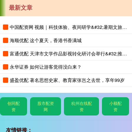
最新文章
中国配资网 视频｜科技体验、夜间研学&#32;暑期文旅花样上新
海顺优配 这个夏天，香港书香满城
富通优配 天津市文学作品影视转化研讨会举行&#32;推动津派文学从“纸间”到“屏间”
永华证券 如何让游客觉得没白来？
盛盈优配 著名思想史家、教育家张岂之去世，享年99岁
创同配
股市配资
杭州在线配
小额配
资
网
资
资
友情链接：