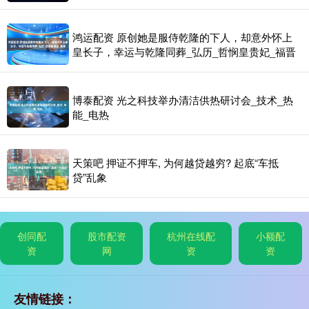
鸿运配资 原创她是服侍乾隆的下人，却意外怀上
皇长子，幸运与乾隆同葬_弘历_哲悯皇贵妃_福晋
博泰配资 光之科技举办清洁供热研讨会_技术_热
能_电热
天策吧 押证不押车, 为何越贷越穷? 起底“车抵
贷”乱象
创同配
股市配资
杭州在线配
小额配
资
网
资
资
友情链接：