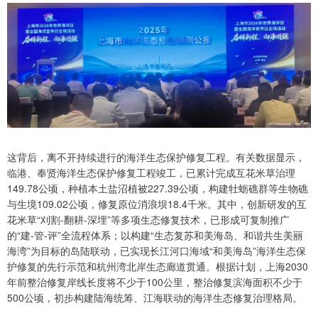
这背后，离不开持续进行的海洋生态保护修复工程。有关数据显示，
临港、奉贤海洋生态保护修复工程竣工，已累计完成互花米草治理
149.78公顷，种植本土盐沼植被227.39公顷，构建牡蛎礁群等生物礁
与生境109.02公顷，修复原位消浪坝18.4千米。其中，创新研发的互
花米草“刈割-翻耕-深埋”等多项生态修复技术，已形成可复制推广
的“建-管-评”全流程体系；以构建“生态复苏和美海岛、和谐共生美丽
海湾”为目标的岛陆联动，已实现长江河口海域“和美海岛”海洋生态保
护修复的先行示范和杭州湾北岸生态廊道贯通。根据计划，上海2030
年前整治修复岸线长度将不少于100公里，整治修复滨海面积不少于
500公顷，初步构建陆海统筹、江海联动的海洋生态修复治理格局。