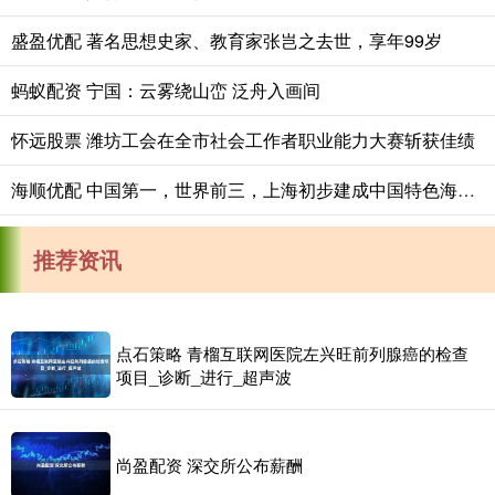
盛盈优配 著名思想史家、教育家张岂之去世，享年99岁
蚂蚁配资 宁国：云雾绕山峦 泛舟入画间
怀远股票 潍坊工会在全市社会工作者职业能力大赛斩获佳绩
海顺优配 中国第一，世界前三，上海初步建成中国特色海洋强国建设引领区
推荐资讯
点石策略 青榴互联网医院左兴旺前列腺癌的检查
项目_诊断_进行_超声波
尚盈配资 深交所公布薪酬