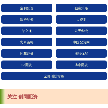
宝利配资
驰赢策略
散户配资
大资本
荣立通
云天华成
忠泰策略
中国配资网
同花证券
海顺优配
68配资
博泰配资
全部话题标签
关注 创同配资