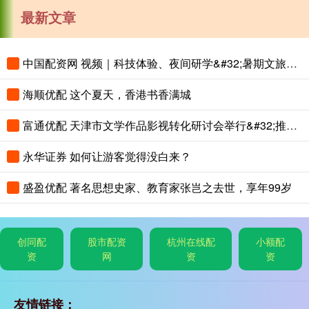
最新文章
中国配资网 视频｜科技体验、夜间研学&#32;暑期文旅花样上新
海顺优配 这个夏天，香港书香满城
富通优配 天津市文学作品影视转化研讨会举行&#32;推动津派文学从“纸间”到“屏间”
永华证券 如何让游客觉得没白来？
盛盈优配 著名思想史家、教育家张岂之去世，享年99岁
创同配
股市配资
杭州在线配
小额配
资
网
资
资
友情链接：