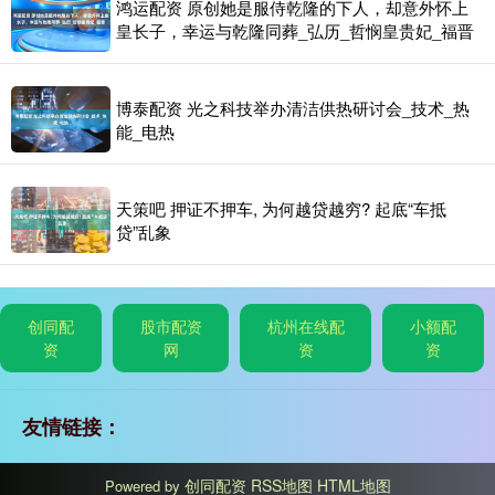
鸿运配资 原创她是服侍乾隆的下人，却意外怀上
皇长子，幸运与乾隆同葬_弘历_哲悯皇贵妃_福晋
博泰配资 光之科技举办清洁供热研讨会_技术_热
能_电热
天策吧 押证不押车, 为何越贷越穷? 起底“车抵
贷”乱象
创同配
股市配资
杭州在线配
小额配
资
网
资
资
友情链接：
创同配资
RSS地图
HTML地图
Powered by