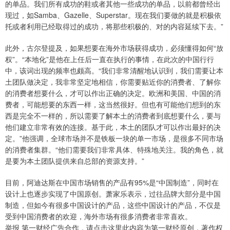
的单品。我们所有成功的鞋或者其他一些成功的单品，以前都曾经出
现过，如Samba、Gazelle、Superstar。现在我们要做的就是积极依
托或者利用已经取得过的成功，将那些积极的、对的内容延续下去。”
此外，古尔登提及，如果想要在海外市场获得成功，必须懂得如何“放
权”。“本地化”是他在上任后一直在执行的事情，在此次的中国行行
中，该词出现的频率也颇高。“我们非常清醒地认识到，我们需要让本
土团队做决定，我非常坚定地相信，你需要贴近你的消费者、了解你
的消费者想要什么，才可以作出正确的决定。欧洲和美国、中国的消
费者，可能想要的东西一样，这当然很好。但也有可能他们想到的东
西是完全不一样的，所以需要了解本土的消费者到底想要什么，要与
他们建立非常有效的连接。基于此，本土的团队才可以作出最好的决
定。”他强调，全球市场并不是铁板一块的单一市场，是很多不同市场
的消费者集群。“他们需要我们非常具体、特殊地关注。我的角色，就
是要为本土团队提供来自总部的资源支持。”
目前，阿迪达斯在中国市场销售的产品有95%是“中国制造”，同时在
设计上也逐步实现了中国原创。萧家乐表示，过往品牌大部分是中国
制造，但如今有很多中国设计的产品，这些中国设计的产品，不仅是
受到中国消费者的欢迎，海外市场有很多消费者非常喜欢。
举报 第一财经广告合作，请点击这里此内容为第一财经原创，著作权