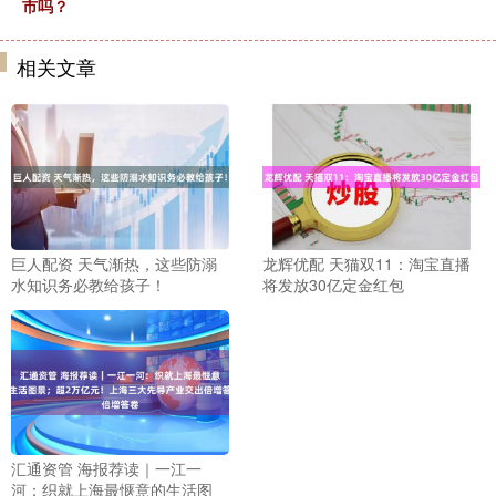
市吗？
相关文章
巨人配资 天气渐热，这些防溺
龙辉优配 天猫双11：淘宝直播
水知识务必教给孩子！
将发放30亿定金红包
汇通资管 海报荐读｜一江一
河：织就上海最惬意的生活图