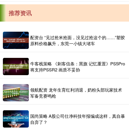
推荐资讯
配资台 “见过抢米抢面，没见过抢这个的……”塑胶
原料价格飙升，东莞一小镇大堵车
牛客栈策略 《刺客信条：黑旗 记忆重置》PS5Pro
将支持PSSR2 画质不妥协
领航配资 龙年生育红利消退，奶粉头部玩家技术
军备竞赛鸣枪
国尚策略 A股公司仕净科技年报编成这样，真自暴
自弃了？