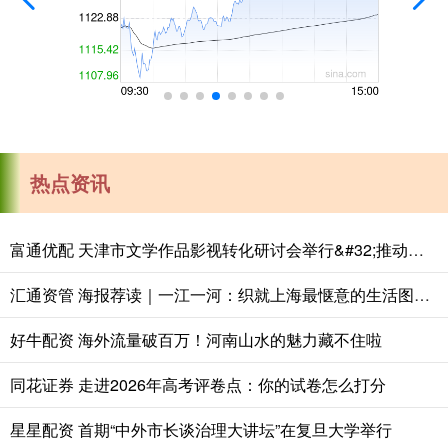
热点资讯
富通优配 天津市文学作品影视转化研讨会举行&#32;推动津派文学从“纸间”到“屏间”
汇通资管 海报荐读｜一江一河：织就上海最惬意的生活图景；超2万亿元！上海三大先导产业交出倍增答卷
好牛配资 海外流量破百万！河南山水的魅力藏不住啦
同花证券 走进2026年高考评卷点：你的试卷怎么打分
星星配资 首期“中外市长谈治理大讲坛”在复旦大学举行