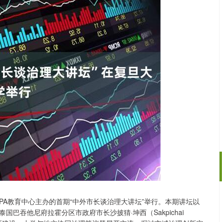
PA教育中心主办的首期“中外市长谈治理大讲坛”举行。本期讲坛以
1
沪深300
4694.44
200.89
1.42%
43.1
巴吞他尼府拉霍分区市政府市长沙披猜·坤西（Sakpichai