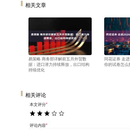
相关文章
易策略 商务部详解前五月外贸数
同花证券 走进
据：进口潜力持续释放，出口结构
你的试卷怎么
持续优化
相关评论
本文评分
*
评论内容
*