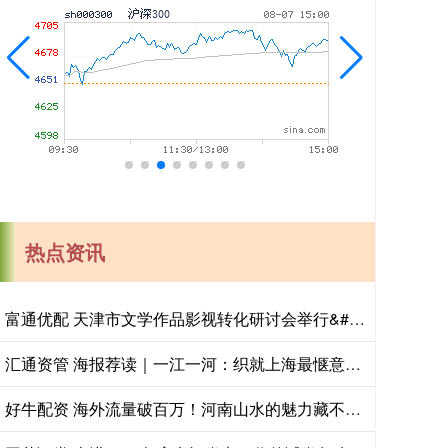
热点资讯
富通优配 天津市文学作品影视转化研讨会举行&#32;推动津派文学从“纸间”到“屏间”
汇通资管 海报荐读｜一江一河：织就上海最惬意的生活图景；超2万亿元！上海三大先导产业交出倍增答卷
好牛配资 海外流量破百万！河南山水的魅力藏不住啦