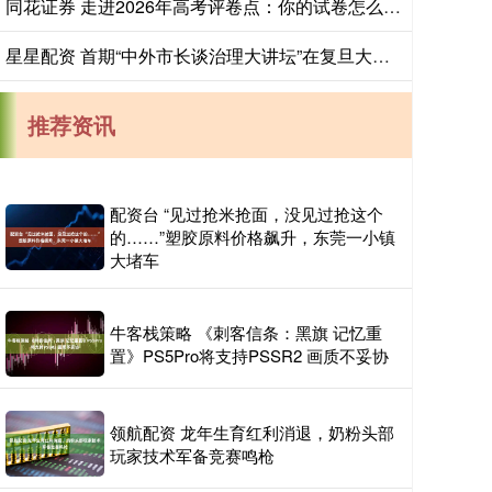
同花证券 走进2026年高考评卷点：你的试卷怎么打分
星星配资 首期“中外市长谈治理大讲坛”在复旦大学举行
推荐资讯
配资台 “见过抢米抢面，没见过抢这个
的……”塑胶原料价格飙升，东莞一小镇
大堵车
牛客栈策略 《刺客信条：黑旗 记忆重
置》PS5Pro将支持PSSR2 画质不妥协
领航配资 龙年生育红利消退，奶粉头部
玩家技术军备竞赛鸣枪