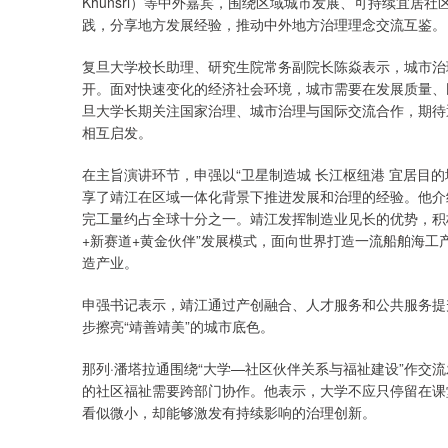
Khunsri）等中外嘉宾，围绕区域城市发展、可持续宜
践，分享地方发展经验，推动中外地方治理理念交流互鉴。
复旦大学校长助理、研究生院常务副院长陈焱表示，城市治
开。面对快速变化的经济社会环境，城市需要在发展质量、
旦大学长期关注国家治理、城市治理与国际交流合作，期待
相互启发。
在主旨演讲环节，申强以“卫星制造城 长江枢纽港 宜居目
享了靖江在区域一体化背景下推进发展和治理的经验。他介
完工量约占全球十分之一。靖江发挥制造业见长的优势，积
+新赛道+黄金伙伴”发展模式，面向世界打造一流船舶海工
造产业。
申强书记表示，靖江通过产创融合、人才服务和公共服务提
步擦亮“靖善靖美”的城市底色。
那列·潘塔拉通围绕“大学—社区伙伴关系与福祉建设”作交
的社区福祉需要跨部门协作。他表示，大学不应只停留在课
看似微小，却能够激发有持续影响的治理创新。