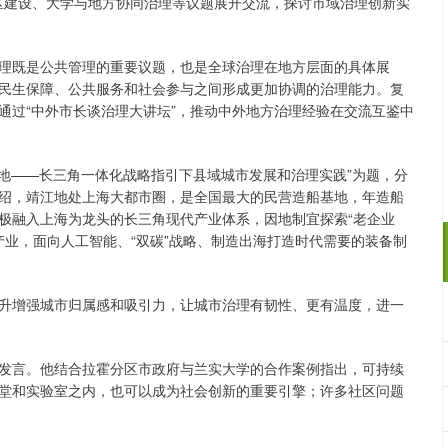
居社区建设、大学与地方协同治理等议题展开交流，探讨市域治理创新实
理既是公共管理的重要议题，也是全球治理在地方层面的具体展
民生保障、公共服务和社会参与之间形成更加协调的治理能力。复
通过“中外市长谈治理大讲坛”，推动中外地方治理经验在交流互鉴中
的地——长三角一体化战略指引下县域城市发展和治理实践”为题，分
绍，靖江地处上海大都市圈，是全国最大的民营造船基地，年造船
极融入上海为龙头的长三角现代产业体系，因地制宜探索“老企业
产业，面向人工智能、“双碳”战略、制造出海打造时代需要的装备制
升增强城市归属感和吸引力，让城市治理有韧性、更有温度，进一
流发言。他结合拉霍分区市政府与兰实大学的合作案例指出，可持续
堂和实验室之内，也可以成为社会创新的重要引擎；许多社区问题